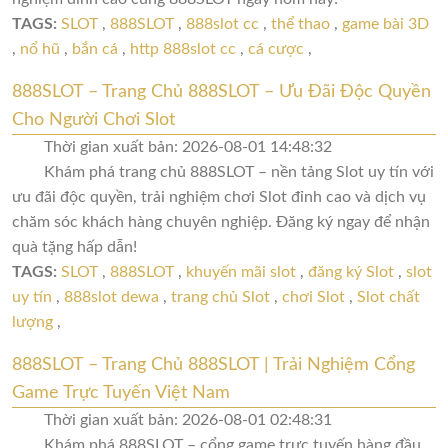
TAGS:
SLOT
,
888SLOT
,
888slot cc
,
thể thao
,
game bài 3D
,
nổ hũ
,
bắn cá
,
http 888slot cc
,
cá cược
,
888SLOT – Trang Chủ 888SLOT – Ưu Đãi Độc Quyền
Cho Người Chơi Slot
Thời gian xuất bản: 2026-08-01 14:48:32
Khám phá trang chủ 888SLOT – nền tảng Slot uy tín với
ưu đãi độc quyền, trải nghiệm chơi Slot đỉnh cao và dịch vụ
chăm sóc khách hàng chuyên nghiệp. Đăng ký ngay để nhận
quà tặng hấp dẫn!
TAGS:
SLOT
,
888SLOT
,
khuyến mãi slot
,
đăng ký Slot
,
slot
uy tín
,
888slot dewa
,
trang chủ Slot
,
chơi Slot
,
Slot chất
lượng
,
888SLOT – Trang Chủ 888SLOT | Trải Nghiệm Cổng
Game Trực Tuyến Việt Nam
Thời gian xuất bản: 2026-08-01 02:48:31
Khám phá 888SLOT – cổng game trực tuyến hàng đầu