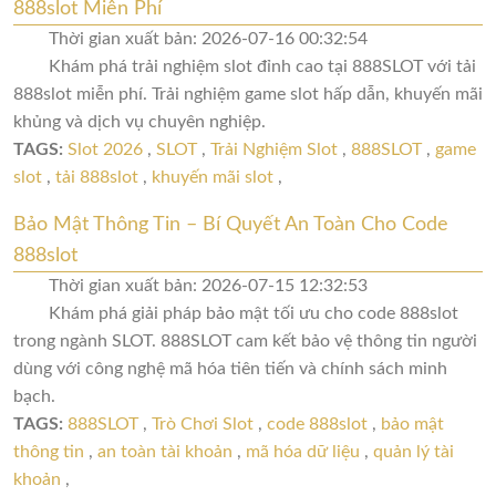
888slot Miễn Phí
Thời gian xuất bản: 2026-07-16 00:32:54
Khám phá trải nghiệm slot đỉnh cao tại 888SLOT với tải
888slot miễn phí. Trải nghiệm game slot hấp dẫn, khuyến mãi
khủng và dịch vụ chuyên nghiệp.
TAGS:
Slot 2026
,
SLOT
,
Trải Nghiệm Slot
,
888SLOT
,
game
slot
,
tải 888slot
,
khuyến mãi slot
,
Bảo Mật Thông Tin – Bí Quyết An Toàn Cho Code
888slot
Thời gian xuất bản: 2026-07-15 12:32:53
Khám phá giải pháp bảo mật tối ưu cho code 888slot
trong ngành SLOT. 888SLOT cam kết bảo vệ thông tin người
dùng với công nghệ mã hóa tiên tiến và chính sách minh
bạch.
TAGS:
888SLOT
,
Trò Chơi Slot
,
code 888slot
,
bảo mật
thông tin
,
an toàn tài khoản
,
mã hóa dữ liệu
,
quản lý tài
khoản
,