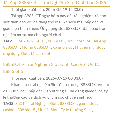
Tải App 888SLOT – Trải Nghiệm Slot Đỉnh Cao 2026
Thời gian xuất bản: 2026-07-19 12:33:09
Tải app 888SLOT ngay hôm nay để trải nghiệm trò chơi
slot đỉnh cao với đa dạng thể loại, khuyến mãi hấp dẫn và
giao diện thân thiện. Ứng dụng slot 888SLOT đảm bảo trải
nghiệm mượt mà cho người chơi.
TAGS:
Slot 2026
,
SLOT
,
888SLOT
,
Trò Chơi Slot
,
Tải App
888SLOT
,
Nổ hũ 888SLOT
,
casino slot
,
khuyến mãi slot
,
ứng dụng Slot
,
tải app slot
,
888SLOT – Trải Nghiệm Slot Đỉnh Cao Với Ưu Đãi
888 Slot 5
Thời gian xuất bản: 2026-07-19 00:33:07
Khám phá trải nghiệm Slot đỉnh cao tại 888SLOT với ưu
đãi 888 Slot 5 hấp dẫn. Tận hưởng sự đa dạng game Slot, tỷ
lệ thưởng cao và dịch vụ chăm sóc chuyên nghiệp.
TAGS:
SLOT
,
Trải Nghiệm Slot
,
888SLOT
,
game slot
,
casino
,
888 slot 5
,
Ưu đãi Slot
,
Tỷ lệ thưởng Slot
,