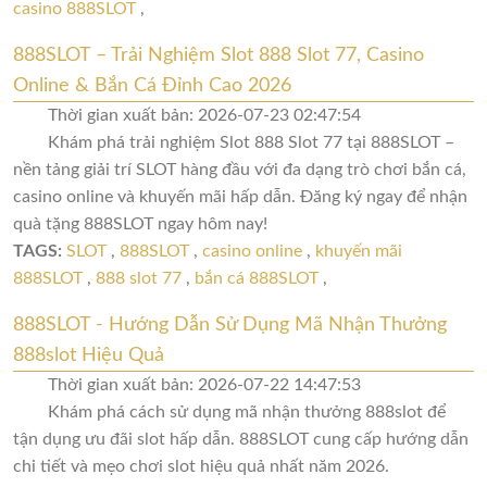
casino 888SLOT
,
888SLOT – Trải Nghiệm Slot 888 Slot 77, Casino
Online & Bắn Cá Đỉnh Cao 2026
Thời gian xuất bản: 2026-07-23 02:47:54
Khám phá trải nghiệm Slot 888 Slot 77 tại 888SLOT –
nền tảng giải trí SLOT hàng đầu với đa dạng trò chơi bắn cá,
casino online và khuyến mãi hấp dẫn. Đăng ký ngay để nhận
quà tặng 888SLOT ngay hôm nay!
TAGS:
SLOT
,
888SLOT
,
casino online
,
khuyến mãi
888SLOT
,
888 slot 77
,
bắn cá 888SLOT
,
888SLOT - Hướng Dẫn Sử Dụng Mã Nhận Thưởng
888slot Hiệu Quả
Thời gian xuất bản: 2026-07-22 14:47:53
Khám phá cách sử dụng mã nhận thưởng 888slot để
tận dụng ưu đãi slot hấp dẫn. 888SLOT cung cấp hướng dẫn
chi tiết và mẹo chơi slot hiệu quả nhất năm 2026.