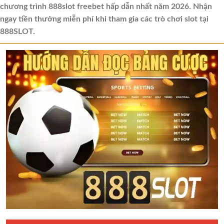
chương trình 888slot freebet hấp dẫn nhất năm 2026. Nhận
ngay tiền thưởng miễn phí khi tham gia các trò chơi slot tại
888SLOT.