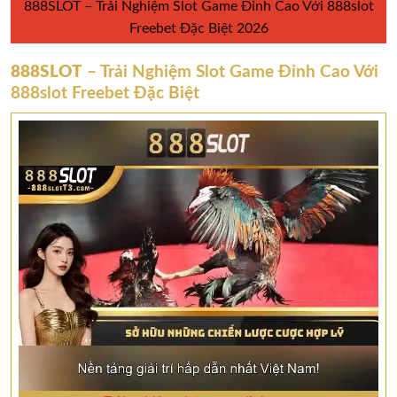
888SLOT – Trải Nghiệm Slot Game Đỉnh Cao Với 888slot
Freebet Đặc Biệt 2026
888SLOT
– Trải Nghiệm Slot Game Đỉnh Cao Với
888slot Freebet Đặc Biệt