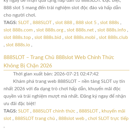
ký ngay để nhận quà tặng hấp dẫn từ 888SLOT. Đặc biệt,
888 slot 5 mang đến trải nghiệm slot độc đáo và hấp dẫn
cho người chơi.
TAGS:
SLOT
,
888SLOT
,
slot 888
,
888 slot 5
,
slot 888s
,
slot 888s.com
,
slot 888s.org
,
slot 888s.net
,
slot 888s.info
,
slot 888s.top
,
slot 888s.bid
,
slot 888s.mobi
,
slot 888s.club
,
slot 888s.io
,
888SLOT – Trang Chủ 888slot Web Chính Thức
Không Bị Chặn 2026
Thời gian xuất bản: 2026-07-21 02:47:42
Khám phá trang web 888SLOT – nền tảng SLOT uy tín
nhất 2026 với đa dạng trò chơi hấp dẫn, khuyến mãi độc
quyền và trải nghiệm mượt mà nhất. Đăng ký ngay để nhận
ưu đãi đặc biệt!
TAGS:
SLOT
,
888SLOT chính thức
,
888SLOT
,
khuyến mãi
slot
,
888SLOT trang chủ
,
888slot web
,
chơi SLOT trực tiếp
,