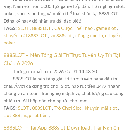
Việt Nam với hơn 5000 tựa game hấp dẫn. Trải nghiệm slot,
poker, sports betting và nhiều thể loại khác tại 888SLOT.
Đăng ký ngay để nhận ưu đãi đặc biệt!
TAGS:
SLOT
,
888SLOT
,
Cá Cược Thể Thao
,
game slot
,
khuyến mãi 888SLOT
,
vn 888slot
,
cổng game trực tuyến
,
poker
,
888SLOT – Nền Tảng Giải Trí Trực Tuyến Uy Tín Tại
Châu Á 2026
Thời gian xuất bản: 2026-07-31 14:48:30
888SLOT là nền tảng giải trí trực tuyến hàng đầu tại
châu Á với đa dạng trò chơi Slot, nạp rút tiền 24/7 nhanh
chóng và an toàn. Trải nghiệm dịch vụ chất lượng cao cùng
nhiều ưu đãi hấp dẫn cho người chơi mới.
TAGS:
SLOT
,
888SLOT
,
Trò Chơi Slot
,
khuyến mãi slot
,
slot 888
,
nạp rút tiền
,
888SLOT – Tải App 888slot Download, Trải Nghiệm