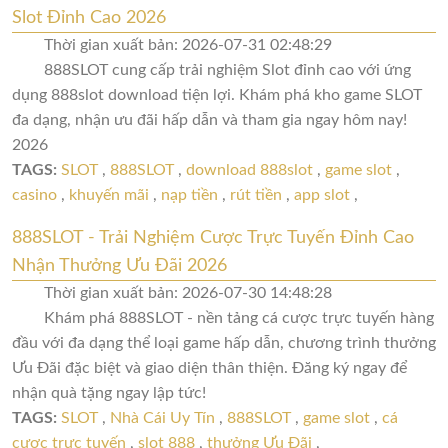
Slot Đỉnh Cao 2026
Thời gian xuất bản: 2026-07-31 02:48:29
888SLOT cung cấp trải nghiệm Slot đỉnh cao với ứng
dụng 888slot download tiện lợi. Khám phá kho game SLOT
đa dạng, nhận ưu đãi hấp dẫn và tham gia ngay hôm nay!
2026
TAGS:
SLOT
,
888SLOT
,
download 888slot
,
game slot
,
casino
,
khuyến mãi
,
nạp tiền
,
rút tiền
,
app slot
,
888SLOT - Trải Nghiệm Cược Trực Tuyến Đỉnh Cao
Nhận Thưởng Ưu Đãi 2026
Thời gian xuất bản: 2026-07-30 14:48:28
Khám phá 888SLOT - nền tảng cá cược trực tuyến hàng
đầu với đa dạng thể loại game hấp dẫn, chương trình thưởng
Ưu Đãi đặc biệt và giao diện thân thiện. Đăng ký ngay để
nhận quà tặng ngay lập tức!
TAGS:
SLOT
,
Nhà Cái Uy Tín
,
888SLOT
,
game slot
,
cá
cược trực tuyến
,
slot 888
,
thưởng Ưu Đãi
,