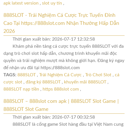
apk latest version
,
slot uy tín
,
888SLOT - Trải Nghiệm Cá Cược Trực Tuyến Đỉnh
Cao Tại https://888slot.com Nhận Thưởng Hấp Dẫn
2026
Thời gian xuất bản: 2026-07-17 12:32:58
Khám phá nền tảng cá cược trực tuyến 888SLOT với đa
dạng trò chơi slot hấp dẫn, chương trình khuyến mãi độc
quyền và trải nghiệm mượt mà không giới hạn. Đăng ký ngay
để nhận ưu đãi tại https://888slot.com
TAGS:
888SLOT
,
Trải Nghiệm Cá Cược
,
Trò Chơi Slot
,
cá
cược slot
,
đăng ký 888SLOT
,
khuyến mãi 888SLOT
,
888SLOT nạp tiền
,
https 888slot com
,
888SLOT – 888slot com apk | 888SLOT Slot Game |
888SLOT Slot Game
Thời gian xuất bản: 2026-07-17 00:32:58
888SLOT là cổng game Slot hàng đầu tại Việt Nam cung