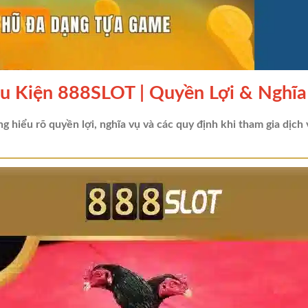
u Kiện 888SLOT | Quyền Lợi & Nghĩ
hiểu rõ quyền lợi, nghĩa vụ và các quy định khi tham gia dịch 