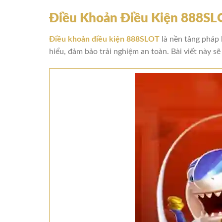
Điều Khoản Điều Kiện 888S
Điều khoản điều kiện 888SLOT
là nền tảng pháp 
hiểu, đảm bảo trải nghiệm an toàn. Bài viết này sẽ