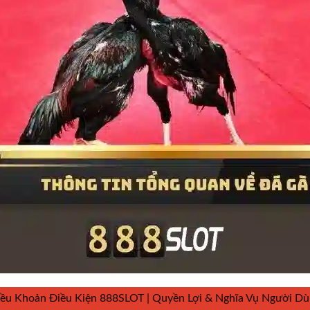
ều Khoản Điều Kiện 888SLOT | Quyền Lợi & Nghĩa Vụ Người D