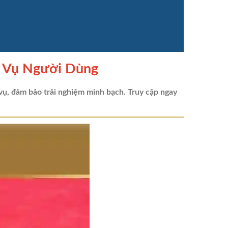
a Vụ Người Dùng
vụ, đảm bảo trải nghiệm minh bạch. Truy cập ngay