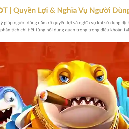
LOT
| Quyền Lợi & Nghĩa Vụ Người Dùn
lý giúp người dùng nắm rõ quyền lợi và nghĩa vụ khi sử dụng dịc
 phân tích chi tiết từng nội dung quan trọng trong điều khoản tạ