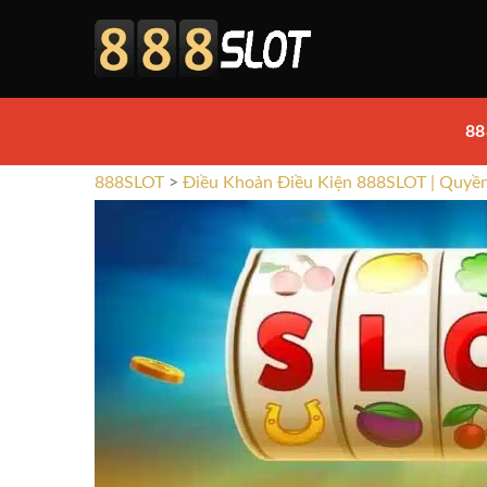
88
888SLOT
>
Điều Khoản Điều Kiện 888SLOT | Quyền