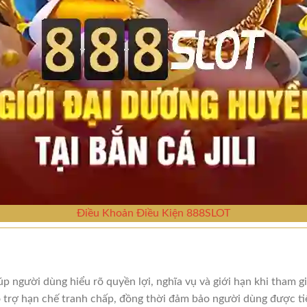
Điều Khoản Điều Kiện 888SLOT
úp người dùng hiểu rõ quyền lợi, nghĩa vụ và giới hạn khi tham 
 trợ hạn chế tranh chấp, đồng thời đảm bảo người dùng được ti