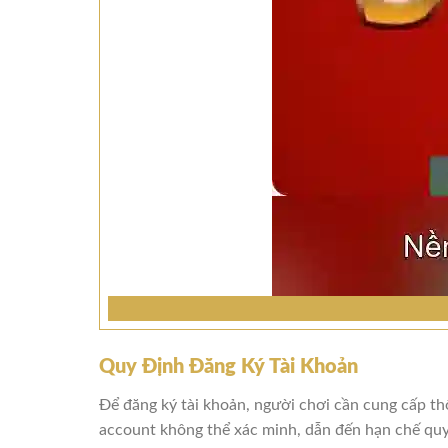
Quy Định Đăng Ký Tài Khoản
Để đăng ký tài khoản, người chơi cần cung cấp thô
account không thể xác minh, dẫn đến hạn chế quyề