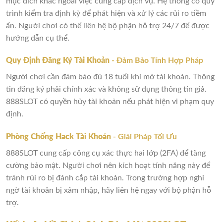
mục đích khác ngoài việc cung cấp dịch vụ. Hệ thống có quy
trình kiểm tra định kỳ để phát hiện và xử lý các rủi ro tiềm
ẩn. Người chơi có thể liên hệ bộ phận hỗ trợ 24/7 để được
hướng dẫn cụ thể.
Quy Định Đăng Ký Tài Khoản
- Đảm Bảo Tính Hợp Pháp
Người chơi cần đảm bảo đủ 18 tuổi khi mở tài khoản. Thông
tin đăng ký phải chính xác và không sử dụng thông tin giả.
888SLOT có quyền hủy tài khoản nếu phát hiện vi phạm quy
định.
Phòng Chống Hack Tài Khoản
- Giải Pháp Tối Ưu
888SLOT cung cấp công cụ xác thực hai lớp (2FA) để tăng
cường bảo mật. Người chơi nên kích hoạt tính năng này để
tránh rủi ro bị đánh cắp tài khoản. Trong trường hợp nghi
ngờ tài khoản bị xâm nhập, hãy liên hệ ngay với bộ phận hỗ
trợ.