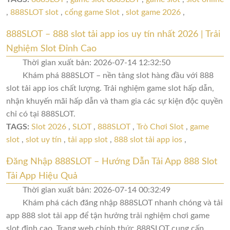
,
888SLOT slot
,
cổng game Slot
,
slot game 2026
,
888SLOT – 888 slot tải app ios uy tín nhất 2026 | Trải
Nghiệm Slot Đỉnh Cao
Thời gian xuất bản: 2026-07-14 12:32:50
Khám phá 888SLOT – nền tảng slot hàng đầu với 888
slot tải app ios chất lượng. Trải nghiệm game slot hấp dẫn,
nhận khuyến mãi hấp dẫn và tham gia các sự kiện độc quyền
chỉ có tại 888SLOT.
TAGS:
Slot 2026
,
SLOT
,
888SLOT
,
Trò Chơi Slot
,
game
slot
,
slot uy tín
,
tải app slot
,
888 slot tải app ios
,
Đăng Nhập 888SLOT – Hướng Dẫn Tải App 888 Slot
Tải App Hiệu Quả
Thời gian xuất bản: 2026-07-14 00:32:49
Khám phá cách đăng nhập 888SLOT nhanh chóng và tải
app 888 slot tải app để tận hưởng trải nghiệm chơi game
slot đỉnh cao. Trang web chính thức 888SLOT cung cấp