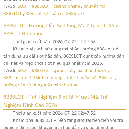
TAGS:
SLOT
,
888SLOT
,
casino online
,
khuyến mãi
888SLOT
,
888 slot 77
,
bắn cá 888SLOT
,
888SLOT - Hướng Dẫn Sử Dụng Mã Nhận Thưởng
888slot Hiệu Quả
Thời gian xuất bản: 2026-07-22 14:47:53
Khám phá cách sử dụng mã nhận thưởng 888slot để
tận dụng ưu đãi slot hấp dẫn. 888SLOT cung cấp hướng dẫn
chi tiết và mẹo chơi slot hiệu quả nhất năm 2026.
TAGS:
SLOT
,
888SLOT
,
game slot
,
mã nhận thưởng
888slot
,
ưu đãi slot
,
chương trình khuyến mãi 888slot
,
hướng dẫn sử dụng mã nhận thưởng
,
888SLOT – Trải Nghiệm Slot Tải Mượt Mà, Trải
Nghiệm Đỉnh Cao 2026
Thời gian xuất bản: 2026-07-22 02:47:52
Khám phá 888SLOT – Nền tảng slot tải tiên tiến với trải
nghiệm đỉnh cao, khuyến mãi hấp dẫn và giao diện thân