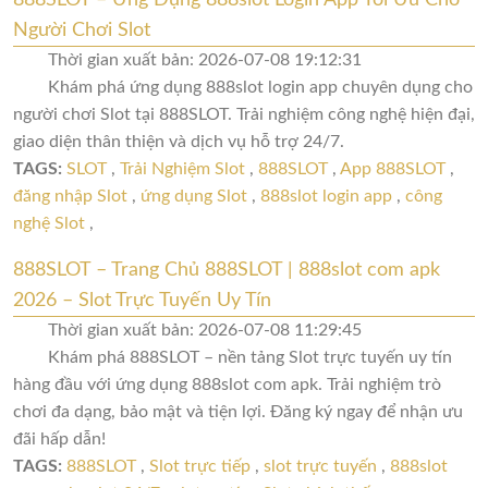
888SLOT – Ứng Dụng 888slot Login App Tối Ưu Cho
Người Chơi Slot
Thời gian xuất bản: 2026-07-08 19:12:31
Khám phá ứng dụng 888slot login app chuyên dụng cho
người chơi Slot tại 888SLOT. Trải nghiệm công nghệ hiện đại,
giao diện thân thiện và dịch vụ hỗ trợ 24/7.
TAGS:
SLOT
,
Trải Nghiệm Slot
,
888SLOT
,
App 888SLOT
,
đăng nhập Slot
,
ứng dụng Slot
,
888slot login app
,
công
nghệ Slot
,
888SLOT – Trang Chủ 888SLOT | 888slot com apk
2026 – Slot Trực Tuyến Uy Tín
Thời gian xuất bản: 2026-07-08 11:29:45
Khám phá 888SLOT – nền tảng Slot trực tuyến uy tín
hàng đầu với ứng dụng 888slot com apk. Trải nghiệm trò
chơi đa dạng, bảo mật và tiện lợi. Đăng ký ngay để nhận ưu
đãi hấp dẫn!
TAGS:
888SLOT
,
Slot trực tiếp
,
slot trực tuyến
,
888slot