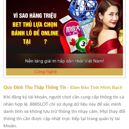
Công Nghệ
Bảo Mật 888SLOT
Quy Định Thu Thập Thông Tin
- Đảm Bảo Tính Minh Bạch
Khi đăng ký tài khoản, người chơi cần cung cấp thông tin cá
nhân hợp lệ. 888SLOT chỉ sử dụng dữ liệu này để xác minh
danh tính và không lưu trữ thông tin nhạy cảm. Mọi thay đổi
thông tin cần được cập nhật trực tiếp tại trang quản lý tài
khoản.