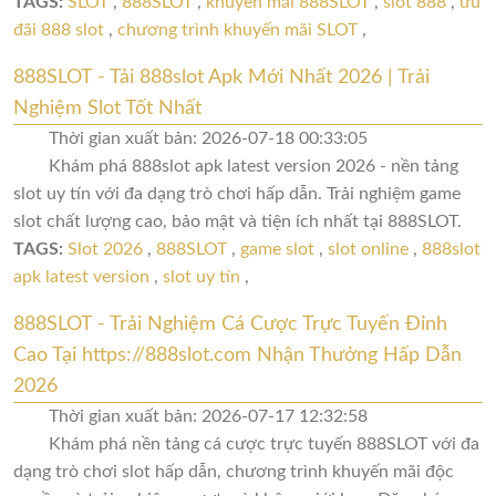
TAGS:
SLOT
,
888SLOT
,
khuyến mãi 888SLOT
,
slot 888
,
ưu
đãi 888 slot
,
chương trình khuyến mãi SLOT
,
888SLOT - Tải 888slot Apk Mới Nhất 2026 | Trải
Nghiệm Slot Tốt Nhất
Thời gian xuất bản: 2026-07-18 00:33:05
Khám phá 888slot apk latest version 2026 - nền tảng
slot uy tín với đa dạng trò chơi hấp dẫn. Trải nghiệm game
slot chất lượng cao, bảo mật và tiện ích nhất tại 888SLOT.
TAGS:
Slot 2026
,
888SLOT
,
game slot
,
slot online
,
888slot
apk latest version
,
slot uy tín
,
888SLOT - Trải Nghiệm Cá Cược Trực Tuyến Đỉnh
Cao Tại https://888slot.com Nhận Thưởng Hấp Dẫn
2026
Thời gian xuất bản: 2026-07-17 12:32:58
Khám phá nền tảng cá cược trực tuyến 888SLOT với đa
dạng trò chơi slot hấp dẫn, chương trình khuyến mãi độc