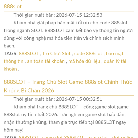
888slot
Thời gian xuất bản: 2026-07-15 12:32:53
Khám phá giải pháp bảo mật tối ưu cho code 888slot
trong ngành SLOT. 888SLOT cam kết bảo vệ thông tin người
dùng với công nghệ mã hóa tiên tiến và chính sách minh
bạch.
TAGS:
888SLOT
,
Trò Chơi Slot
,
code 888slot
,
bảo mật
thông tin
,
an toàn tài khoản
,
mã hóa dữ liệu
,
quản lý tài
khoản
,
888SLOT – Trang Chủ Slot Game 888slot Chính Thức
Không Bị Chặn 2026
Thời gian xuất bản: 2026-07-15 00:32:51
Khám phá trang chủ 888SLOT – cổng game slot game
888slot uy tín nhất 2026. Trải nghiệm game slot hấp dẫn,
nhận thưởng khủng, tham gia trực tiếp tại 888SLOT ngay
hôm nay!
TAGS:
888SLOT
,
game slot 888SLOT
,
game slot
,
slot online