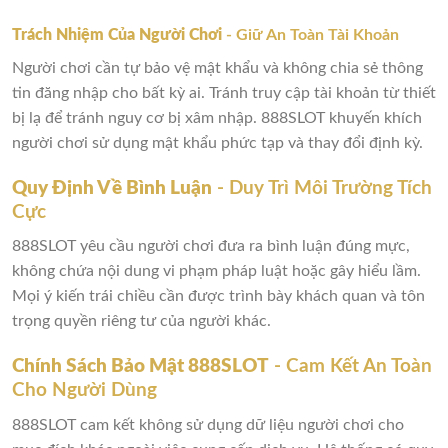
Trách Nhiệm Của Người Chơi
- Giữ An Toàn Tài Khoản
Người chơi cần tự bảo vệ mật khẩu và không chia sẻ thông
tin đăng nhập cho bất kỳ ai. Tránh truy cập tài khoản từ thiết
bị lạ để tránh nguy cơ bị xâm nhập. 888SLOT khuyến khích
người chơi sử dụng mật khẩu phức tạp và thay đổi định kỳ.
Quy Định Về Bình Luận
- Duy Trì Môi Trường Tích
Cực
888SLOT yêu cầu người chơi đưa ra bình luận đúng mực,
không chứa nội dung vi phạm pháp luật hoặc gây hiểu lầm.
Mọi ý kiến trái chiều cần được trình bày khách quan và tôn
trọng quyền riêng tư của người khác.
Chính Sách Bảo Mật 888SLOT
- Cam Kết An Toàn
Cho Người Dùng
888SLOT cam kết không sử dụng dữ liệu người chơi cho