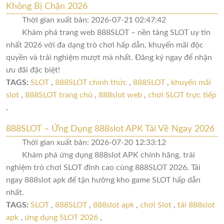
Không Bị Chặn 2026
Thời gian xuất bản: 2026-07-21 02:47:42
Khám phá trang web 888SLOT – nền tảng SLOT uy tín
nhất 2026 với đa dạng trò chơi hấp dẫn, khuyến mãi độc
quyền và trải nghiệm mượt mà nhất. Đăng ký ngay để nhận
ưu đãi đặc biệt!
TAGS:
SLOT
,
888SLOT chính thức
,
888SLOT
,
khuyến mãi
slot
,
888SLOT trang chủ
,
888slot web
,
chơi SLOT trực tiếp
,
888SLOT – Ứng Dụng 888slot APK Tải Về Ngay 2026
Thời gian xuất bản: 2026-07-20 12:33:12
Khám phá ứng dụng 888slot APK chính hãng, trải
nghiệm trò chơi SLOT đỉnh cao cùng 888SLOT 2026. Tải
ngay 888slot apk để tận hưởng kho game SLOT hấp dẫn
nhất.
TAGS:
SLOT
,
888SLOT
,
888slot apk
,
chơi Slot
,
tải 888slot
apk
,
ứng dụng SLOT 2026
,