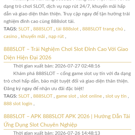
dạng trò chơi SLOT, dịch vụ nạp rút 24/7, khuyến mãi hấp
dẫn và giao diện thân thiện. Truy cập ngay để tận hưởng trải
nghiệm đỉnh cao cùng 888slot tải.
TAGS:
SLOT
,
888SLOT
,
tải 888slot
,
888SLOT trang chủ
,
casino
,
khuyến mãi
,
nạp rút
,
888SLOT – Trải Nghiệm Chơi Slot Đỉnh Cao Với Giao
Diện Hiện Đại 2026
Thời gian xuất bản: 2026-07-27 02:48:16
Khám phá 888SLOT – cổng game slot uy tín với đa dạng
trò chơi hấp dẫn, bảo mật tuyệt đối và giao diện thân thiện.
Đăng ký ngay để nhận ưu đãi đặc biệt!
TAGS:
SLOT
,
888SLOT
,
game slot
,
slot online
,
slot uy tín
,
888 slot login
,
888SLOT – APK 888SLOT APK 2026 | Hướng Dẫn Tải
Ứng Dụng Slot Chuyên Nghiệp
Thời gian xuất bản: 2026-07-26 14:48:13