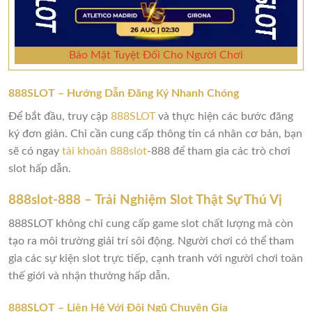
Bảo Mật Tuyệt Đối Cho Người Chơi
888SLOT – Hướng Dẫn Đăng Ký Nhanh Chóng
Để bắt đầu, truy cập
888SLOT
và thực hiện các bước đăng
ký đơn giản. Chỉ cần cung cấp thông tin cá nhân cơ bản, bạn
sẽ có ngay
tài khoản 888slot
-888 để tham gia các trò chơi
slot hấp dẫn.
888slot-888 – Trải Nghiệm Slot Thật Sự Thú Vị
888SLOT không chỉ cung cấp game slot chất lượng mà còn
tạo ra môi trường giải trí sôi động. Người chơi có thể tham
gia các sự kiện slot trực tiếp, cạnh tranh với người chơi toàn
thế giới và nhận thưởng hấp dẫn.
888SLOT – Liên Hệ Với Đội Ngũ Chuyên Gia