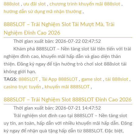
888slot
,
ưu đãi slot
,
chương trình khuyến mãi 888slot
,
hướng dẫn sử dụng mã nhận thưởng
,
888SLOT – Trải Nghiệm Slot Tải Mượt Mà, Trải
Nghiệm Đỉnh Cao 2026
Thời gian xuất bản: 2026-07-22 02:47:52
Khám phá 888SLOT – Nền tảng slot tải tiên tiến với trải
nghiệm đỉnh cao, khuyến mãi hấp dẫn và giao diện thân
thiện. Đăng ký ngay để tận hưởng trò chơi slot 888slot tải
không giới hạn.
TAGS:
888SLOT
,
Tải App 888SLOT
,
game slot
,
tải 888slot
,
casino trực tuyến
,
khuyến mãi 888SLOT
,
888SLOT – Trải Nghiệm Slot 888SLOT Đỉnh Cao 2026
Thời gian xuất bản: 2026-07-21 14:47:52
Trải nghiệm slot đỉnh cao tại 888SLOT – Nền tảng slot
uy tín, an toàn, hấp dẫn với nhiều khuyến mãi hấp dẫn. Đăng
ký ngay để nhận quà tặng hấp dẫn từ 888SLOT. Đặc biệt,