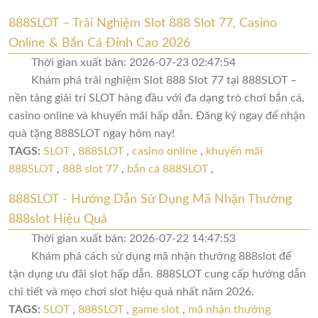
888SLOT – Trải Nghiệm Slot 888 Slot 77, Casino
Online & Bắn Cá Đỉnh Cao 2026
Thời gian xuất bản: 2026-07-23 02:47:54
Khám phá trải nghiệm Slot 888 Slot 77 tại 888SLOT –
nền tảng giải trí SLOT hàng đầu với đa dạng trò chơi bắn cá,
casino online và khuyến mãi hấp dẫn. Đăng ký ngay để nhận
quà tặng 888SLOT ngay hôm nay!
TAGS:
SLOT
,
888SLOT
,
casino online
,
khuyến mãi
888SLOT
,
888 slot 77
,
bắn cá 888SLOT
,
888SLOT - Hướng Dẫn Sử Dụng Mã Nhận Thưởng
888slot Hiệu Quả
Thời gian xuất bản: 2026-07-22 14:47:53
Khám phá cách sử dụng mã nhận thưởng 888slot để
tận dụng ưu đãi slot hấp dẫn. 888SLOT cung cấp hướng dẫn
chi tiết và mẹo chơi slot hiệu quả nhất năm 2026.
TAGS:
SLOT
,
888SLOT
,
game slot
,
mã nhận thưởng