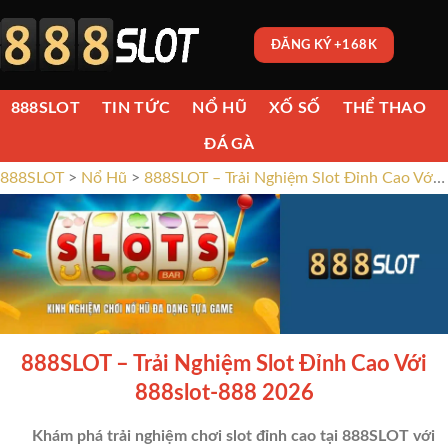
ĐĂNG KÝ +168K
888SLOT
TIN TỨC
NỔ HŨ
XỐ SỐ
THỂ THAO
ĐÁ GÀ
888SLOT
>
Nổ Hũ
>
888SLOT – Trải Nghiệm Slot Đỉnh Cao Với 888slot-888 2026
888SLOT – Trải Nghiệm Slot Đỉnh Cao Với
888slot-888 2026
Khám phá trải nghiệm chơi slot đỉnh cao tại 888SLOT với