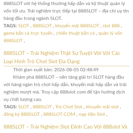
888SLOT với hệ thống thưởng hấp dẫn và kỹ thuật quản lý
vốn tối ưu. Trải nghiệm trực tiếp tại 888SLOT – địa chỉ uy tín
hàng đầu trong ngành SLOT.
TAGS:
SLOT
,
888SLOT
,
khuyến mãi 888SLOT
,
slot 888
,
game bắn cá trực tuyến
,
chiến thuật bắn cá
,
quản lý vốn
888SLOT
,
888SLOT – Trải Nghiệm Thật Sự Tuyệt Vời Với Các
Loại Hình Trò Chơi Slot Đa Dạng
Thời gian xuất bản: 2026-08-05 02:48:49
Khám phá 888SLOT – nền tảng giải trí SLOT hàng đầu
với hàng ngàn trò chơi hấp dẫn, khuyến mãi hấp dẫn và trải
nghiệm mượt mà. Truy cập 888slot com để tận hưởng dịch
vụ chất lượng cao.
TAGS:
SLOT
,
888SLOT
,
Trò Chơi Slot
,
khuyến mãi slot
,
đăng ký 888SLOT
,
888SLOT COM
,
nạp tiền Slot
,
888SLOT – Trải Nghiệm Slot Đỉnh Cao Với 888slot Và