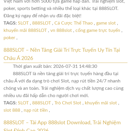
Việt Nam với hơn 5000 tựa game hấp dẫn. Trải nghiệm slot,
poker, sports betting và nhiều thể loại khác tại 888SLOT.
Đăng ký ngay để nhận ưu đãi đặc biệt!
TAGS:
SLOT
,
888SLOT
,
Cá Cược Thể Thao
,
game slot
,
khuyến mãi 888SLOT
,
vn 888slot
,
cổng game trực tuyến
,
poker
,
888SLOT – Nền Tảng Giải Trí Trực Tuyến Uy Tín Tại
Châu Á 2026
Thời gian xuất bản: 2026-07-31 14:48:30
888SLOT là nền tảng giải trí trực tuyến hàng đầu tại
châu Á với đa dạng trò chơi Slot, nạp rút tiền 24/7 nhanh
chóng và an toàn. Trải nghiệm dịch vụ chất lượng cao cùng
nhiều ưu đãi hấp dẫn cho người chơi mới.
TAGS:
SLOT
,
888SLOT
,
Trò Chơi Slot
,
khuyến mãi slot
,
slot 888
,
nạp rút tiền
,
888SLOT – Tải App 888slot Download, Trải Nghiệm
Slot Đỉnh Cao 2026