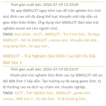
Thời gian xuất bản: 2026-07-19 12:33:09
Tải app 888SLOT ngay hôm nay để trải nghiệm trò chơi
slot đỉnh cao với đa dạng thể loại, khuyến mãi hấp dẫn và
giao diện thân thiện. Ứng dụng slot 888SLOT đảm bảo trải
nghiệm mượt mà cho người chơi.
TAGS:
Slot 2026
,
SLOT
,
888SLOT
,
Trò Chơi Slot
,
Tải App
888SLOT
,
Nổ hũ 888SLOT
,
casino slot
,
khuyến mãi slot
,
ứng dụng Slot
,
tải app slot
,
888SLOT – Trải Nghiệm Slot Đỉnh Cao Với Ưu Đãi
888 Slot 5
Thời gian xuất bản: 2026-07-19 00:33:07
Khám phá trải nghiệm Slot đỉnh cao tại 888SLOT với ưu
đãi 888 Slot 5 hấp dẫn. Tận hưởng sự đa dạng game Slot, tỷ
lệ thưởng cao và dịch vụ chăm sóc chuyên nghiệp.
TAGS:
SLOT
,
Trải Nghiệm Slot
,
888SLOT
,
game slot
,
casino
,
888 slot 5
,
Ưu đãi Slot
,
Tỷ lệ thưởng Slot
,