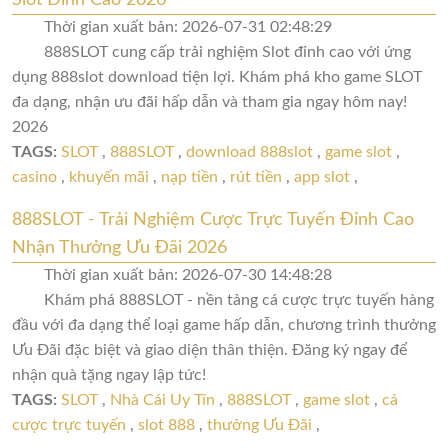
Thời gian xuất bản: 2026-07-31 02:48:29
888SLOT cung cấp trải nghiệm Slot đỉnh cao với ứng
dụng 888slot download tiện lợi. Khám phá kho game SLOT
đa dạng, nhận ưu đãi hấp dẫn và tham gia ngay hôm nay!
2026
TAGS:
SLOT
,
888SLOT
,
download 888slot
,
game slot
,
casino
,
khuyến mãi
,
nạp tiền
,
rút tiền
,
app slot
,
888SLOT - Trải Nghiệm Cược Trực Tuyến Đỉnh Cao
Nhận Thưởng Ưu Đãi 2026
Thời gian xuất bản: 2026-07-30 14:48:28
Khám phá 888SLOT - nền tảng cá cược trực tuyến hàng
đầu với đa dạng thể loại game hấp dẫn, chương trình thưởng
Ưu Đãi đặc biệt và giao diện thân thiện. Đăng ký ngay để
nhận quà tặng ngay lập tức!
TAGS:
SLOT
,
Nhà Cái Uy Tín
,
888SLOT
,
game slot
,
cá
cược trực tuyến
,
slot 888
,
thưởng Ưu Đãi
,