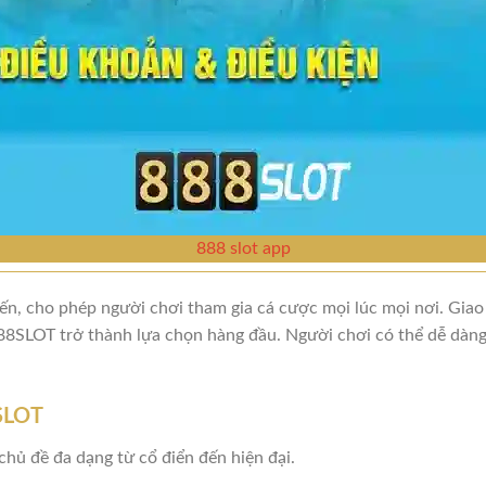
888 slot app
iến, cho phép người chơi tham gia cá cược mọi lúc mọi nơi. Giao
8SLOT trở thành lựa chọn hàng đầu. Người chơi có thể dễ dàng t
SLOT
hủ đề đa dạng từ cổ điển đến hiện đại.