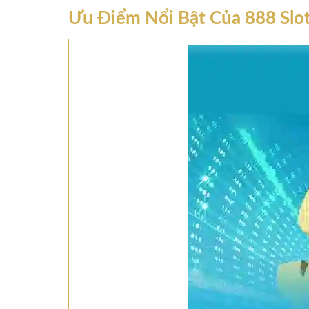
Ưu Điểm Nổi Bật Của 888 Slo