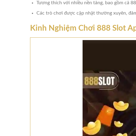
Tương thích với nhiều nền tảng, bao gồm cả 88
Các trò chơi được cập nhật thường xuyên, đảm
Kinh Nghiệm Chơi 888 Slot A