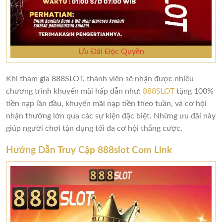
Ưu Đãi Độc Quyền
Khi tham gia 888SLOT, thành viên sẽ nhận được nhiều
chương trình khuyến mãi hấp dẫn như:
888SLOT
tặng 100%
tiền nạp lần đầu, khuyến mãi nạp tiền theo tuần, và cơ hội
nhận thưởng lớn qua các sự kiện đặc biệt. Những ưu đãi này
giúp người chơi tận dụng tối đa cơ hội thắng cược.
Hướng Dẫn Truy Cập 888slot Com Link