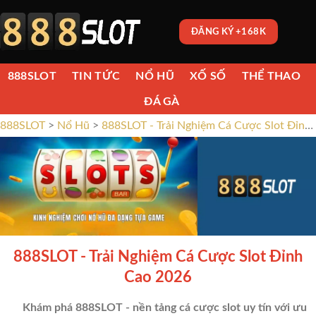
ĐĂNG KÝ +168K
888SLOT
TIN TỨC
NỔ HŨ
XỐ SỐ
THỂ THAO
ĐÁ GÀ
888SLOT
>
Nổ Hũ
>
888SLOT - Trải Nghiệm Cá Cược Slot Đỉnh Cao 2026
888SLOT - Trải Nghiệm Cá Cược Slot Đỉnh
Cao 2026
Khám phá 888SLOT - nền tảng cá cược slot uy tín với ưu