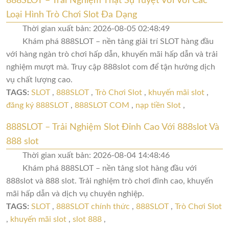
888SLOT – Trải Nghiệm Thật Sự Tuyệt Vời Với Các
Loại Hình Trò Chơi Slot Đa Dạng
Thời gian xuất bản: 2026-08-05 02:48:49
Khám phá 888SLOT – nền tảng giải trí SLOT hàng đầu
với hàng ngàn trò chơi hấp dẫn, khuyến mãi hấp dẫn và trải
nghiệm mượt mà. Truy cập 888slot com để tận hưởng dịch
vụ chất lượng cao.
TAGS:
SLOT
,
888SLOT
,
Trò Chơi Slot
,
khuyến mãi slot
,
đăng ký 888SLOT
,
888SLOT COM
,
nạp tiền Slot
,
888SLOT – Trải Nghiệm Slot Đỉnh Cao Với 888slot Và
888 slot
Thời gian xuất bản: 2026-08-04 14:48:46
Khám phá 888SLOT – nền tảng slot hàng đầu với
888slot và 888 slot. Trải nghiệm trò chơi đỉnh cao, khuyến
mãi hấp dẫn và dịch vụ chuyên nghiệp.
TAGS:
SLOT
,
888SLOT chính thức
,
888SLOT
,
Trò Chơi Slot
,
khuyến mãi slot
,
slot 888
,