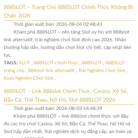
888SLOT – Trang Chủ 888SLOT Chính Thức Không Bị
Chặn 2026
Thời gian xuất bản: 2026-08-04 02:48:43
Khám phá 888SLOT – nền tảng Slot uy tín với 888slot
link alternatif, trải nghiệm chơi Slot đỉnh cao 2026. Nhận
thưởng hấp dẫn, hướng dẫn chơi Slot chi tiết, cập nhật liên
tục.
TAGS:
SLOT
,
888SLOT chính thức
,
888SLOT
,
888SLOT
trang chủ
,
888slot link alternatif
,
Trải Nghiệm Chơi Slot
,
Kinh Nghiệm Chơi Slot
,
888SLOT – Link 888slot Chính Thức, Casino, Xổ Số,
Bắn Cá, Thể Thao, Nổ Hũ, Slot 888SLOT 2026
Thời gian xuất bản: 2026-08-03 14:48:39
Khám phá 888SLOT – link 888slot chính thức với đầy
đủ các trò chơi Casino, Xổ Số, Bắn Cá, Thể Thao, Nổ Hũ và
Slot hấp dẫn nhất. Trải nghiệm dịch vụ đẳng cấp, an toàn và