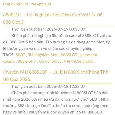
ứng dụng Slot
,
tải app slot
,
888SLOT – Trải Nghiệm Slot Đỉnh Cao Với Ưu Đãi
888 Slot 5
Thời gian xuất bản: 2026-07-19 00:33:07
Khám phá trải nghiệm Slot đỉnh cao tại 888SLOT với ưu
đãi 888 Slot 5 hấp dẫn. Tận hưởng sự đa dạng game Slot, tỷ
lệ thưởng cao và dịch vụ chăm sóc chuyên nghiệp.
TAGS:
SLOT
,
Trải Nghiệm Slot
,
888SLOT
,
game slot
,
casino
,
888 slot 5
,
Ưu đãi Slot
,
Tỷ lệ thưởng Slot
,
Khuyến Mãi 888SLOT – Ưu Đãi 888 Slot Không Thể
Bỏ Qua 2026
Thời gian xuất bản: 2026-07-18 12:33:07
Khám phá chương trình khuyến mãi 888SLOT hấp dẫn
nhất năm 2026 với nhiều ưu đãi cho người chơi SLOT. Nhận
thưởng 888 slot nạp lần đầu, hoàn trả cược, quà tặng theo
ngày và nhiều khuyến mãi độc quyền chỉ có tại 888SLOT.