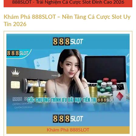
888SLOT - Trải Nghiệm Cá Cược Slot Đỉnh Cao 2026
Khám Phá 888SLOT – Nền Tảng Cá Cược Slot Uy
Tín 2026
Khám Phá 888SLOT