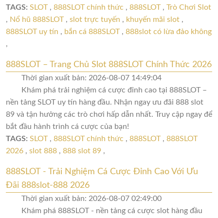
TAGS:
SLOT
,
888SLOT chính thức
,
888SLOT
,
Trò Chơi Slot
,
Nổ hũ 888SLOT
,
slot trực tuyến
,
khuyến mãi slot
,
888SLOT uy tín
,
bắn cá 888SLOT
,
888slot có lừa đảo không
,
888SLOT – Trang Chủ Slot 888SLOT Chính Thức 2026
Thời gian xuất bản: 2026-08-07 14:49:04
Khám phá trải nghiệm cá cược đỉnh cao tại 888SLOT –
nền tảng SLOT uy tín hàng đầu. Nhận ngay ưu đãi 888 slot
89 và tận hưởng các trò chơi hấp dẫn nhất. Truy cập ngay để
bắt đầu hành trình cá cược của bạn!
TAGS:
SLOT
,
888SLOT chính thức
,
888SLOT
,
888SLOT
2026
,
slot 888
,
888 slot 89
,
888SLOT - Trải Nghiệm Cá Cược Đỉnh Cao Với Ưu
Đãi 888slot-888 2026
Thời gian xuất bản: 2026-08-07 02:49:00
Khám phá 888SLOT - nền tảng cá cược slot hàng đầu