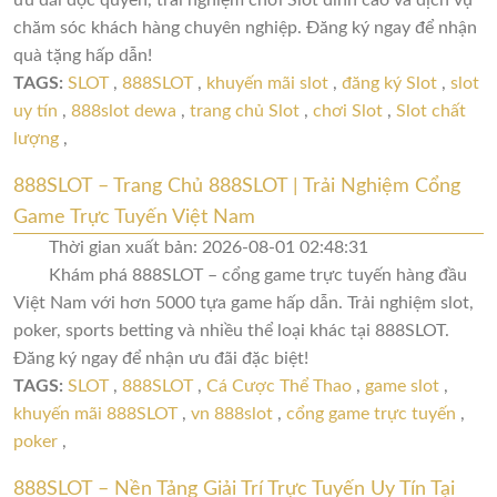
ưu đãi độc quyền, trải nghiệm chơi Slot đỉnh cao và dịch vụ
chăm sóc khách hàng chuyên nghiệp. Đăng ký ngay để nhận
quà tặng hấp dẫn!
TAGS:
SLOT
,
888SLOT
,
khuyến mãi slot
,
đăng ký Slot
,
slot
uy tín
,
888slot dewa
,
trang chủ Slot
,
chơi Slot
,
Slot chất
lượng
,
888SLOT – Trang Chủ 888SLOT | Trải Nghiệm Cổng
Game Trực Tuyến Việt Nam
Thời gian xuất bản: 2026-08-01 02:48:31
Khám phá 888SLOT – cổng game trực tuyến hàng đầu
Việt Nam với hơn 5000 tựa game hấp dẫn. Trải nghiệm slot,
poker, sports betting và nhiều thể loại khác tại 888SLOT.
Đăng ký ngay để nhận ưu đãi đặc biệt!
TAGS:
SLOT
,
888SLOT
,
Cá Cược Thể Thao
,
game slot
,
khuyến mãi 888SLOT
,
vn 888slot
,
cổng game trực tuyến
,
poker
,
888SLOT – Nền Tảng Giải Trí Trực Tuyến Uy Tín Tại