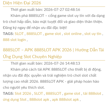
Diện Hiện Đại 2026
Thời gian xuất bản: 2026-07-27 02:48:16
Khám phá 888SLOT – cổng game slot uy tín với đa dạng
trò chơi hấp dẫn, bảo mật tuyệt đối và giao diện thân thiện.
Đăng ký ngay để nhận ưu đãi đặc biệt!
TAGS:
SLOT
,
888SLOT
,
game slot
,
slot online
,
slot uy tín
,
888 slot login
,
888SLOT – APK 888SLOT APK 2026 | Hướng Dẫn Tải
Ứng Dụng Slot Chuyên Nghiệp
Thời gian xuất bản: 2026-07-26 14:48:13
Khám phá cách tải APK 888SLOT cho thiết bị di động,
nhận ưu đãi độc quyền và trải nghiệm trò chơi slot chất
lượng cao nhất 2026. 888SLOT APK - giải pháp hoàn hảo
cho người yêu thích slot.
TAGS:
Slot 2026
,
SLOT
,
888SLOT
,
game slot
,
tải 888slot
,
ứng dụng Slot
,
888slot apk
,
apk 888slot apk
,