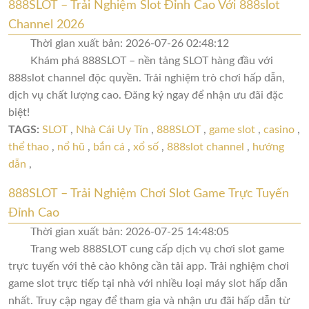
888SLOT – Trải Nghiệm Slot Đỉnh Cao Với 888slot
Channel 2026
Thời gian xuất bản: 2026-07-26 02:48:12
Khám phá 888SLOT – nền tảng SLOT hàng đầu với
888slot channel độc quyền. Trải nghiệm trò chơi hấp dẫn,
dịch vụ chất lượng cao. Đăng ký ngay để nhận ưu đãi đặc
biệt!
TAGS:
SLOT
,
Nhà Cái Uy Tín
,
888SLOT
,
game slot
,
casino
,
thể thao
,
nổ hũ
,
bắn cá
,
xổ số
,
888slot channel
,
hướng
dẫn
,
888SLOT – Trải Nghiệm Chơi Slot Game Trực Tuyến
Đỉnh Cao
Thời gian xuất bản: 2026-07-25 14:48:05
Trang web 888SLOT cung cấp dịch vụ chơi slot game
trực tuyến với thẻ cào không cần tải app. Trải nghiệm chơi
game slot trực tiếp tại nhà với nhiều loại máy slot hấp dẫn
nhất. Truy cập ngay để tham gia và nhận ưu đãi hấp dẫn từ