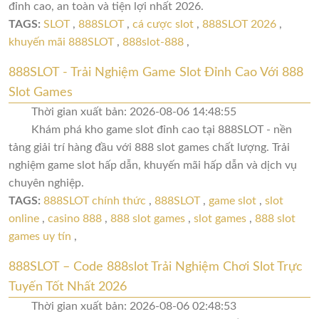
đỉnh cao, an toàn và tiện lợi nhất 2026.
TAGS:
SLOT
,
888SLOT
,
cá cược slot
,
888SLOT 2026
,
khuyến mãi 888SLOT
,
888slot-888
,
888SLOT - Trải Nghiệm Game Slot Đỉnh Cao Với 888
Slot Games
Thời gian xuất bản: 2026-08-06 14:48:55
Khám phá kho game slot đỉnh cao tại 888SLOT - nền
tảng giải trí hàng đầu với 888 slot games chất lượng. Trải
nghiệm game slot hấp dẫn, khuyến mãi hấp dẫn và dịch vụ
chuyên nghiệp.
TAGS:
888SLOT chính thức
,
888SLOT
,
game slot
,
slot
online
,
casino 888
,
888 slot games
,
slot games
,
888 slot
games uy tín
,
888SLOT – Code 888slot Trải Nghiệm Chơi Slot Trực
Tuyến Tốt Nhất 2026
Thời gian xuất bản: 2026-08-06 02:48:53