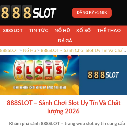
ĐĂNG KÝ +168K
888SLOT
TIN TỨC
NỔ HŨ
XỐ SỐ
THỂ THAO
ĐÁ GÀ
888SLOT
>
Nổ Hũ
>
888SLOT – Sảnh Chơi Slot Uy Tín Và Chất lượng 2026
888SLOT – Sảnh Chơi Slot Uy Tín Và Chất
lượng 2026
Khám phá sảnh 888SLOT – trang web slot uy tín cung cấp