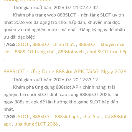
Thời gian xuất bản: 2026-07-21 02:47:42
Khám phá trang web 888SLOT – nền tảng SLOT uy tín
nhất 2026 với đa dạng trò chơi hấp dẫn, khuyến mãi độc
quyền và trải nghiệm mượt mà nhất. Đăng ký ngay để nhận
ưu đãi đặc biệt!
TAGS:
SLOT
,
888SLOT chính thức
,
888SLOT
,
khuyến mãi
slot
,
888SLOT trang chủ
,
888slot web
,
chơi SLOT trực tiếp
,
888SLOT – Ứng Dụng 888slot APK Tải Về Ngay 2026
Thời gian xuất bản: 2026-07-20 12:33:12
Khám phá ứng dụng 888slot APK chính hãng, trải
nghiệm trò chơi SLOT đỉnh cao cùng 888SLOT 2026. Tải
ngay 888slot apk để tận hưởng kho game SLOT hấp dẫn
nhất.
TAGS:
SLOT
,
888SLOT
,
888slot apk
,
chơi Slot
,
tải 888slot
apk
,
ứng dụng SLOT 2026
,