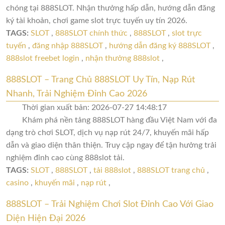
chóng tại 888SLOT. Nhận thưởng hấp dẫn, hướng dẫn đăng
ký tài khoản, chơi game slot trực tuyến uy tín 2026.
TAGS:
SLOT
,
888SLOT chính thức
,
888SLOT
,
slot trực
tuyến
,
đăng nhập 888SLOT
,
hướng dẫn đăng ký 888SLOT
,
888slot freebet login
,
nhận thưởng 888slot
,
888SLOT – Trang Chủ 888SLOT Uy Tín, Nạp Rút
Nhanh, Trải Nghiệm Đỉnh Cao 2026
Thời gian xuất bản: 2026-07-27 14:48:17
Khám phá nền tảng 888SLOT hàng đầu Việt Nam với đa
dạng trò chơi SLOT, dịch vụ nạp rút 24/7, khuyến mãi hấp
dẫn và giao diện thân thiện. Truy cập ngay để tận hưởng trải
nghiệm đỉnh cao cùng 888slot tải.
TAGS:
SLOT
,
888SLOT
,
tải 888slot
,
888SLOT trang chủ
,
casino
,
khuyến mãi
,
nạp rút
,
888SLOT – Trải Nghiệm Chơi Slot Đỉnh Cao Với Giao
Diện Hiện Đại 2026