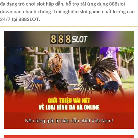
đa dạng trò chơi slot hấp dẫn, hỗ trợ tải ứng dụng 888slot
download nhanh chóng. Trải nghiệm slot game chất lượng cao
24/7 tại 888SLOT.