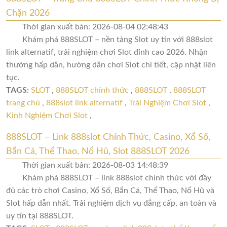
Chặn 2026
Thời gian xuất bản: 2026-08-04 02:48:43
Khám phá 888SLOT – nền tảng Slot uy tín với 888slot
link alternatif, trải nghiệm chơi Slot đỉnh cao 2026. Nhận
thưởng hấp dẫn, hướng dẫn chơi Slot chi tiết, cập nhật liên
tục.
TAGS:
SLOT
,
888SLOT chính thức
,
888SLOT
,
888SLOT
trang chủ
,
888slot link alternatif
,
Trải Nghiệm Chơi Slot
,
Kinh Nghiệm Chơi Slot
,
888SLOT – Link 888slot Chính Thức, Casino, Xổ Số,
Bắn Cá, Thể Thao, Nổ Hũ, Slot 888SLOT 2026
Thời gian xuất bản: 2026-08-03 14:48:39
Khám phá 888SLOT – link 888slot chính thức với đầy
đủ các trò chơi Casino, Xổ Số, Bắn Cá, Thể Thao, Nổ Hũ và
Slot hấp dẫn nhất. Trải nghiệm dịch vụ đẳng cấp, an toàn và
uy tín tại 888SLOT.