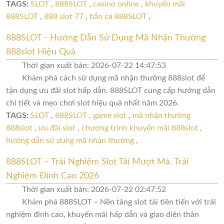
TAGS:
SLOT
,
888SLOT
,
casino online
,
khuyến mãi
888SLOT
,
888 slot 77
,
bắn cá 888SLOT
,
888SLOT - Hướng Dẫn Sử Dụng Mã Nhận Thưởng
888slot Hiệu Quả
Thời gian xuất bản: 2026-07-22 14:47:53
Khám phá cách sử dụng mã nhận thưởng 888slot để
tận dụng ưu đãi slot hấp dẫn. 888SLOT cung cấp hướng dẫn
chi tiết và mẹo chơi slot hiệu quả nhất năm 2026.
TAGS:
SLOT
,
888SLOT
,
game slot
,
mã nhận thưởng
888slot
,
ưu đãi slot
,
chương trình khuyến mãi 888slot
,
hướng dẫn sử dụng mã nhận thưởng
,
888SLOT – Trải Nghiệm Slot Tải Mượt Mà, Trải
Nghiệm Đỉnh Cao 2026
Thời gian xuất bản: 2026-07-22 02:47:52
Khám phá 888SLOT – Nền tảng slot tải tiên tiến với trải
nghiệm đỉnh cao, khuyến mãi hấp dẫn và giao diện thân