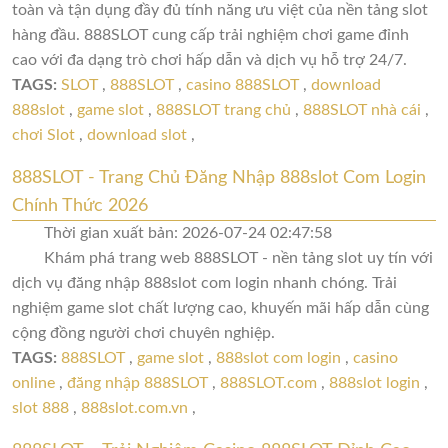
toàn và tận dụng đầy đủ tính năng ưu việt của nền tảng slot
hàng đầu. 888SLOT cung cấp trải nghiệm chơi game đỉnh
cao với đa dạng trò chơi hấp dẫn và dịch vụ hỗ trợ 24/7.
TAGS:
SLOT
,
888SLOT
,
casino 888SLOT
,
download
888slot
,
game slot
,
888SLOT trang chủ
,
888SLOT nhà cái
,
chơi Slot
,
download slot
,
888SLOT - Trang Chủ Đăng Nhập 888slot Com Login
Chính Thức 2026
Thời gian xuất bản: 2026-07-24 02:47:58
Khám phá trang web 888SLOT - nền tảng slot uy tín với
dịch vụ đăng nhập 888slot com login nhanh chóng. Trải
nghiệm game slot chất lượng cao, khuyến mãi hấp dẫn cùng
cộng đồng người chơi chuyên nghiệp.
TAGS:
888SLOT
,
game slot
,
888slot com login
,
casino
online
,
đăng nhập 888SLOT
,
888SLOT.com
,
888slot login
,
slot 888
,
888slot.com.vn
,