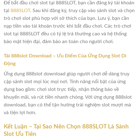
Để bắt đầu chơi slot tại 888SLOT, bạn cần đăng ký tài khoản
tại
888SLOT
. Sau khi đăng ký, truy cập vào sảnh slot và chọn
trò chơi slot phù hợp với sở thích của bạn. Lưu ý, bạn cần
nạp tiền vào tài khoản trước khi bắt đầu chơi. Các trò chơi
slot tại 888SLOT đều có tỷ lệ trả thưởng cao và hệ thống
bảo mật hiện đại, đảm bảo an toàn cho người chơi.
Tải 888slot Download – Ưu Điểm Của Ứng Dụng Slot Di
Động
Ứng dụng 888slot download giúp người chơi dễ dàng truy
cập sảnh slot mọi lúc mọi nơi. Tính năng nổi bật của ứng
dụng bao gồm: chơi slot trực tiếp, nhận thông báo về
khuyến mãi, và rút tiền nhanh chóng. Với ứng dụng 888slot
download, bạn có thể tận hưởng trải nghiệm slot mượt mà
và tiện lợi hơn.
Kết Luận – Tại Sao Nên Chọn 888SLOT Là Sảnh
Slot Ưu Tiên