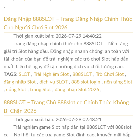
,
Đăng Nhập 888SLOT – Trang Đăng Nhập Chính Thức
Cho Người Chơi Slot 2026
Thời gian xuất bản: 2026-07-29 14:48:22
Trang đăng nhập chính thức cho 888SLOT – Nền tảng
giải trí Slot hàng đầu. Đăng nhập nhanh chóng, an toàn với
tài khoản của bạn để trải nghiệm các trò chơi Slot hấp dẫn
nhất. Liên hệ ngay để tận hưởng dịch vụ chất lượng cao.
TAGS:
SLOT
,
Trải Nghiệm Slot
,
888SLOT
,
Trò Chơi Slot
,
đăng nhập Slot
,
dịch vụ SLOT
,
888 slot login
,
nền tảng Slot
,
cổng Slot
,
trang Slot
,
đăng nhập Slot 2026
,
888SLOT – Trang Chủ 888slot cc Chính Thức Không
Bị Chặn 2026
Thời gian xuất bản: 2026-07-29 02:48:21
Trải nghiệm game Slot hấp dẫn tại 888SLOT với 888slot
cc – Nơi hội tụ các tựa game Slot đỉnh cao, khuyến mãi hấp