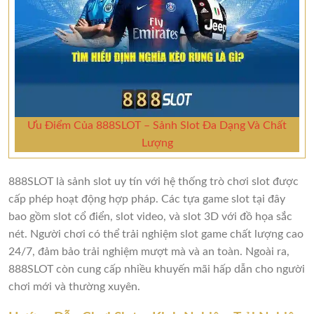
Ưu Điểm Của 888SLOT – Sảnh Slot Đa Dạng Và Chất
Lượng
888SLOT là sảnh slot uy tín với hệ thống trò chơi slot được
cấp phép hoạt động hợp pháp. Các tựa game slot tại đây
bao gồm slot cổ điển, slot video, và slot 3D với đồ họa sắc
nét. Người chơi có thể trải nghiệm slot game chất lượng cao
24/7, đảm bảo trải nghiệm mượt mà và an toàn. Ngoài ra,
888SLOT còn cung cấp nhiều khuyến mãi hấp dẫn cho người
chơi mới và thường xuyên.