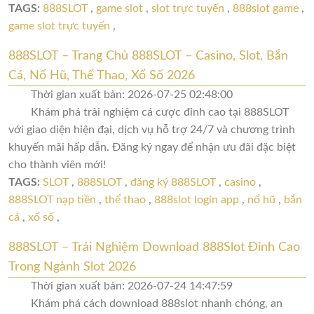
TAGS:
888SLOT
,
game slot
,
slot trực tuyến
,
888slot game
,
game slot trực tuyến
,
888SLOT – Trang Chủ 888SLOT – Casino, Slot, Bắn
Cá, Nổ Hũ, Thể Thao, Xổ Số 2026
Thời gian xuất bản: 2026-07-25 02:48:00
Khám phá trải nghiệm cá cược đỉnh cao tại 888SLOT
với giao diện hiện đại, dịch vụ hỗ trợ 24/7 và chương trình
khuyến mãi hấp dẫn. Đăng ký ngay để nhận ưu đãi đặc biệt
cho thành viên mới!
TAGS:
SLOT
,
888SLOT
,
đăng ký 888SLOT
,
casino
,
888SLOT nạp tiền
,
thể thao
,
888slot login app
,
nổ hũ
,
bắn
cá
,
xổ số
,
888SLOT – Trải Nghiệm Download 888Slot Đỉnh Cao
Trong Ngành Slot 2026
Thời gian xuất bản: 2026-07-24 14:47:59
Khám phá cách download 888slot nhanh chóng, an