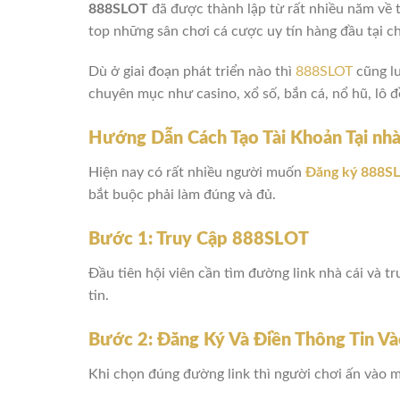
888SLOT
đã được thành lập từ rất nhiều năm về 
top những sân chơi cá cược uy tín hàng đầu tại c
Dù ở giai đoạn phát triển nào thì
888SLOT
cũng lu
chuyên mục như casino, xổ số, bắn cá, nổ hũ, lô 
Hướng Dẫn Cách Tạo Tài Khoản Tại nh
Hiện nay có rất nhiều người muốn
Đăng ký 888S
bắt buộc phải làm đúng và đủ.
Bước 1: Truy Cập 888SLOT
Đầu tiên hội viên cần tìm đường link nhà cái và t
tin.
Bước 2: Đăng Ký Và Điền Thông Tin 
Khi chọn đúng đường link thì người chơi ấn vào m