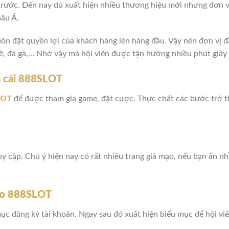
trước. Đến nay dù xuất hiện nhiều thương hiệu mới nhưng đơn 
hâu Á.
ôn đặt quyền lợi của khách hàng lên hàng đầu. Vậy nên đơn vị đầ
đề, đá gà,… Nhờ vậy mà hội viên được tận hưởng nhiều phút giây 
à cái 888SLOT
LOT
để được tham gia game, đặt cược. Thực chất các bước trở t
ruy cập. Chú ý hiện nay có rất nhiều trang giả mạo, nếu bạn ấn 
Vào 888SLOT
ục đăng ký tài khoản. Ngay sau đó xuất hiện biểu mục để hội viê