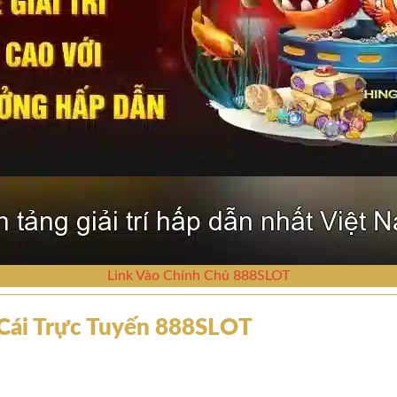
Link Vào Chính Chủ 888SLOT
 Cái Trực Tuyến 888SLOT