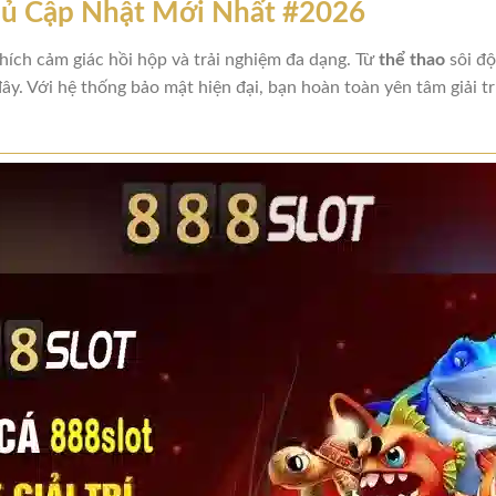
hủ Cập Nhật Mới Nhất #2026
hích cảm giác hồi hộp và trải nghiệm đa dạng. Từ
thể thao
sôi đ
i đây. Với hệ thống bảo mật hiện đại, bạn hoàn toàn yên tâm giải t