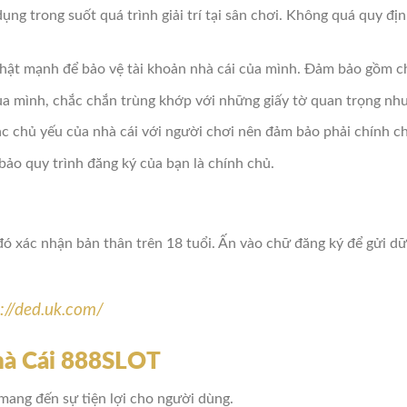
ng trong suốt quá trình giải trí tại sân chơi. Không quá quy địn
hật mạnh để bảo vệ tài khoản nhà cái của mình. Đảm bảo gồm chữ
của mình, chắc chắn trùng khớp với những giấy tờ quan trọng n
lạc chủ yếu của nhà cái với người chơi nên đảm bảo phải chính c
o quy trình đăng ký của bạn là chính chủ.
 đó xác nhận bản thân trên 18 tuổi. Ấn vào chữ đăng ký để gửi dữ
s://ded.uk.com/
hà Cái 888SLOT
 mang đến sự tiện lợi cho người dùng.