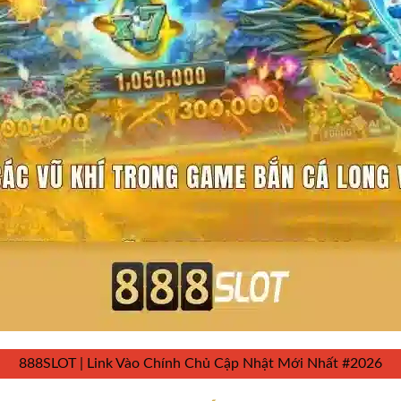
888SLOT | Link Vào Chính Chủ Cập Nhật Mới Nhất #2026