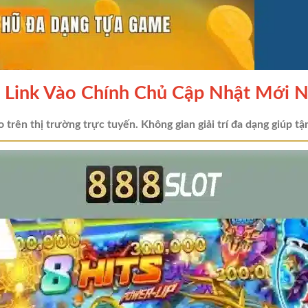
 Link Vào Chính Chủ Cập Nhật Mới 
 trên thị trường trực tuyến. Không gian giải trí đa dạng giúp t