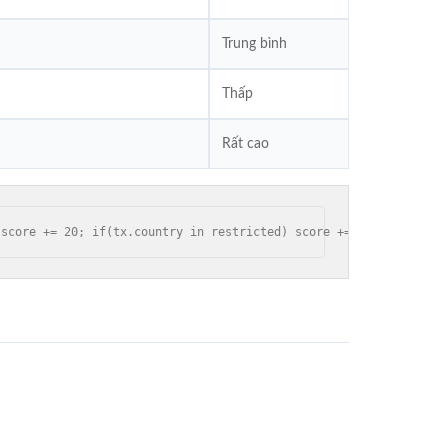
Trung bình
Thấp
Rất cao
 score += 20; if(tx.country in restricted) score += 30; if(veloc