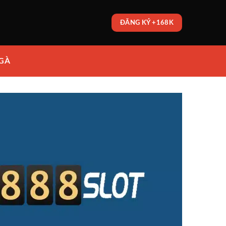
ĐĂNG KÝ +168K
GÀ