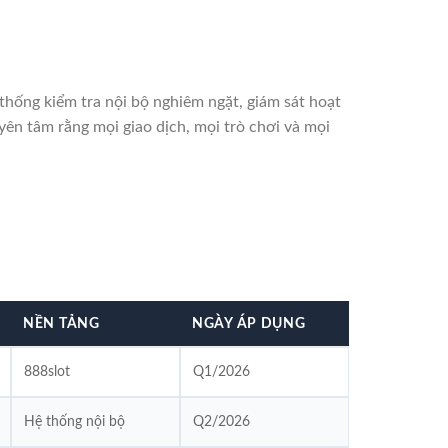
thống kiểm tra nội bộ nghiêm ngặt, giám sát hoạt
ên tâm rằng mọi giao dịch, mọi trò chơi và mọi
NỀN TẢNG
NGÀY ÁP DỤNG
888slot
Q1/2026
Hệ thống nội bộ
Q2/2026