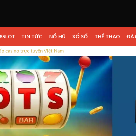
8SLOT
TIN TỨC
NỔ HŨ
XỐ SỐ
THỂ THAO
ĐÁ 
ấp casino trực tuyến Việt Nam