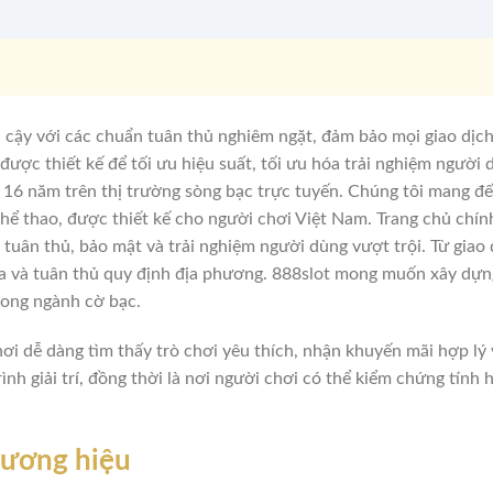
tin cậy với các chuẩn tuân thủ nghiêm ngặt, đảm bảo mọi giao dị
được thiết kế để tối ưu hiệu suất, tối ưu hóa trải nghiệm người
 16 năm trên thị trường sòng bạc trực tuyến. Chúng tôi mang đến
c thể thao, được thiết kế cho người chơi Việt Nam. Trang chủ chí
t tuân thủ, bảo mật và trải nghiệm người dùng vượt trội. Từ gia
ối đa và tuân thủ quy định địa phương. 888slot mong muốn xây dự
rong ngành cờ bạc.
chơi dễ dàng tìm thấy trò chơi yêu thích, nhận khuyến mãi hợp lý
rình giải trí, đồng thời là nơi người chơi có thể kiểm chứng tín
hương hiệu