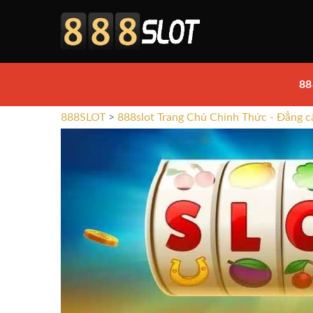
88
888SLOT
>
888slot Trang Chủ Chính Thức - Đẳng c